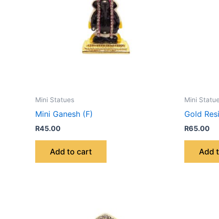
Mini Statues
Mini Statu
Mini Ganesh (F)
Gold Resi
R
45.00
R
65.00
Add to cart
Add t