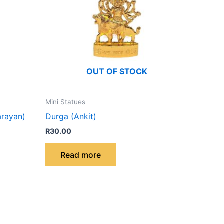
OUT OF STOCK
Mini Statues
arayan)
Durga (Ankit)
R
30.00
Read more