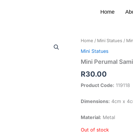
Home
Ab
Home
/
Mini Statues
/ Min
Mini Statues
Mini Perumal Sami 
R
30.00
Product Code:
119118
Dimensions:
4cm x 4
Material:
Metal
Out of stock