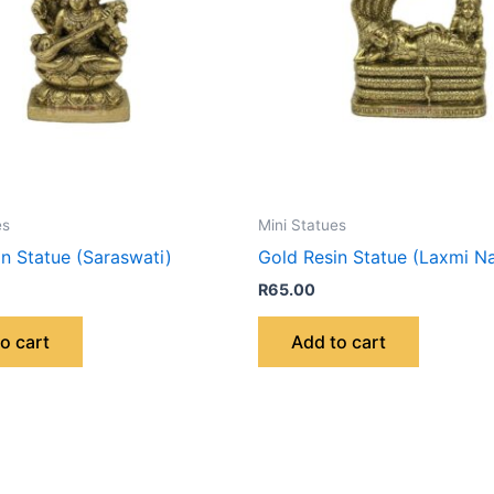
es
Mini Statues
n Statue (Saraswati)
Gold Resin Statue (Laxmi N
R
65.00
o cart
Add to cart