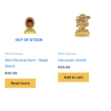
OUT OF STOCK
Mini Statues
Mini Statues
Mini Perumal Sami – Balaji
Hanuman (Ankit)
Stand
R
30.00
R
30.00
Add to cart
Read more