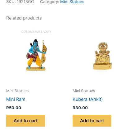
SKU:
19218GG
Category:
Mini Statues
Related products
Mini Statues
Mini Statues
Mini Ram
Kubera (Ankit)
R
50.00
R
30.00
Add to cart
Add to cart